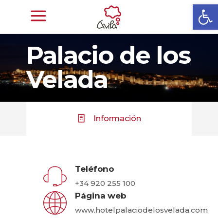
Abrir
Palacio de los
Velada
Información
Teléfono
+34 920 255 100
Página web
www.hotelpalaciodelosvelada.com