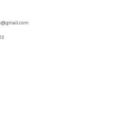
as@gmail.com
22