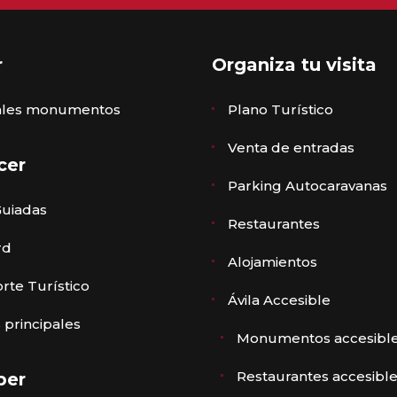
r
Organiza tu visita
pales monumentos
Plano Turístico
Venta de entradas
cer
Parking Autocaravanas
Guiadas
Restaurantes
rd
Alojamientos
rte Turístico
Ávila Accesible
 principales
Monumentos accesibl
Restaurantes accesibl
ber