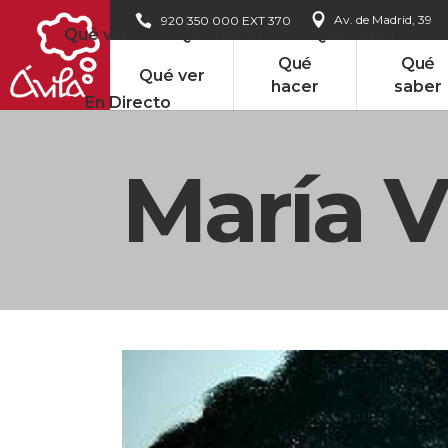
Av. de Madrid, 39
920 350 000 EXT 370
Qué ver
Qué hacer
Qué saber
Qué
Qué
Qué ver
hacer
saber
En Directo
María V