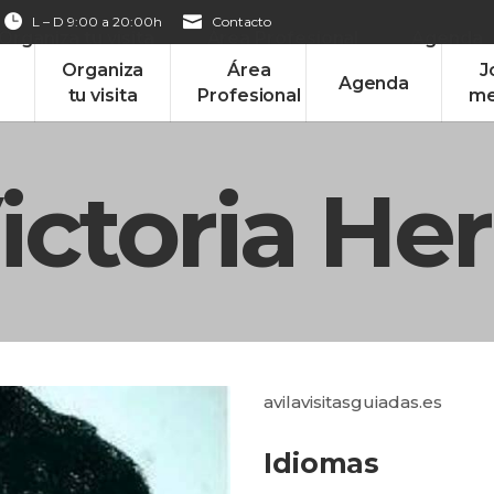
L – D 9:00 a 20:00h
Contacto
Organiza tu visita
Área Profesional
Agenda
Organiza
Área
J
Agenda
tu visita
Profesional
me
ictoria He
avilavisitasguiadas.es
Idiomas