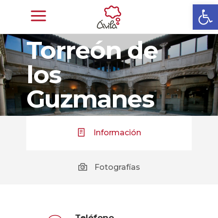
Abrir
Torreón de
los
Guzmanes
Información
Fotografías
Teléfono