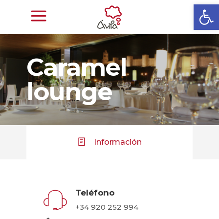
Abrir
Caramel
lounge
Información
Teléfono
+34 920 252 994