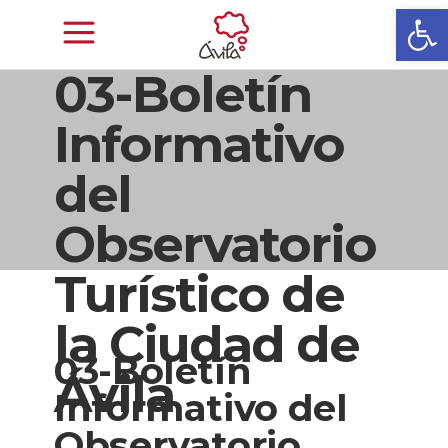
Abrir
03-Boletín
Informativo
del
Observatorio
Turístico de
la Ciudad de
03-Boletín
Ávila
Informativo del
Observatorio