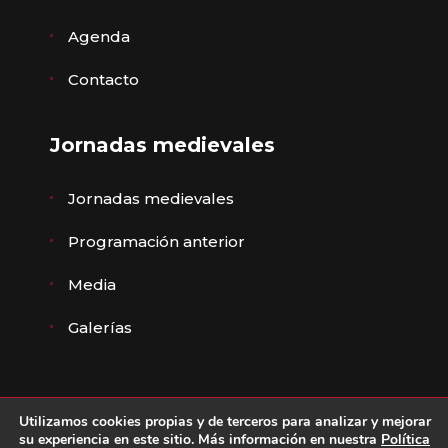
Agenda
Contacto
Jornadas medievales
Jornadas medievales
Programación anterior
Media
Galerías
Utilizamos cookies propias y de terceros para analizar y mejorar
© Ayuntamiento de Ávila ·
Aviso legal
,
Política de
su experiencia en este sitio. Más información en nuestra
Política