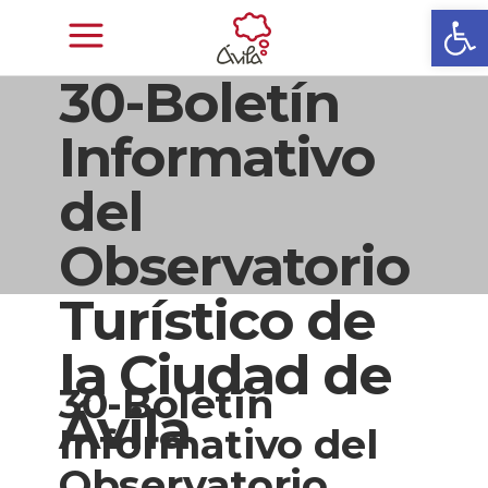
Abrir
30-Boletín
Informativo
del
Observatorio
Turístico de
la Ciudad de
30-Boletín
Ávila
Informativo del
Observatorio