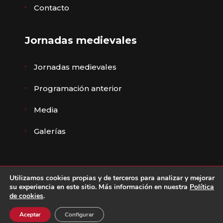
Contacto
Jornadas medievales
Jornadas medievales
Programación anterior
Media
Galerías
Utilizamos cookies propias y de terceros para analizar y mejorar
© Ayuntamiento de Ávila ·
Aviso legal
,
Política de
su experiencia en este sitio. Más información en nuestra
Política
de cookies
.
privacidad
·
Política de cookies
·
Declaración de
accesibilidad
·
Diseño ZIDDEA
Aceptar
Configurar