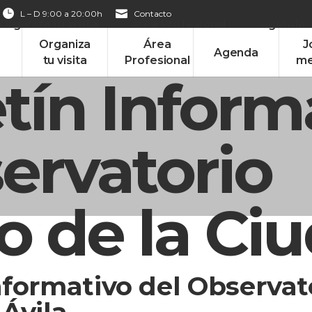
L – D 9:00 a 20:00h
Contacto
Organiza tu visita
Área Profesional
Agenda
Organiza
Área
J
Agenda
tu visita
Profesional
me
tín Inform
ervatorio
co de la Ci
nformativo del Observato
 Ávila