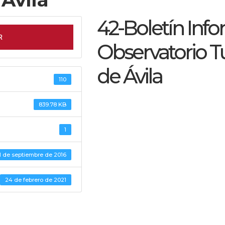
42-Boletín Info
R
Observatorio Tu
de Ávila
110
839.78 KB
1
1 de septiembre de 2016
24 de febrero de 2021