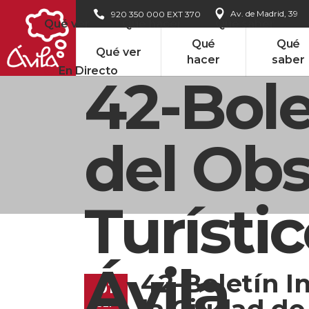
Av. de Madrid, 39
920 350 000 EXT 370
Qué ver
Qué hacer
Qué saber
Qué
Qué
Qué ver
hacer
saber
En Directo
42-Bole
del Obs
Turísti
Ávila
42-Boletín I
01
la Ciudad de
SEP