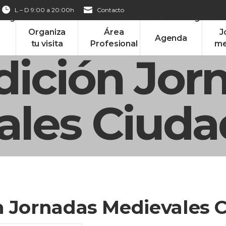
L – D 9:00 a 20:00h
Contacto
Organiza tu visita
Área Profesional
Agenda
Organiza
Área
J
Agenda
tu visita
Profesional
me
dición Jor
ales Ciuda
n Jornadas Medievales C