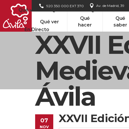
Av. de Madrid, 39
920 350 000 EXT 370
Qué ver
Qué hacer
Qué saber
Qué
Qué
Qué ver
hacer
saber
En Directo
XXVII E
Mediev
Ávila
XXVII Edició
07
NOV