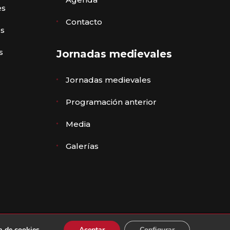
es
Contacto
es
s
Jornadas medievales
Jornadas medievales
Programación anterior
Media
Galerías
n de accesibilidad
·
Diseño ZIDDEA
ca de cookies
.
Aceptar
Configurar