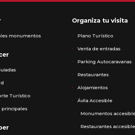
r
Organiza tu visita
pales monumentos
Plano Turístico
Venta de entradas
cer
Parking Autocaravanas
Guiadas
Restaurantes
rd
Alojamientos
rte Turístico
Ávila Accesible
 principales
Monumentos accesibl
Restaurantes accesibl
ber