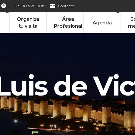
L – D 9:00 a 20:00h
Contacto
Organiza tu visita
Área Profesional
Agenda
Organiza
Área
J
Agenda
tu visita
Profesional
me
uis de Vic