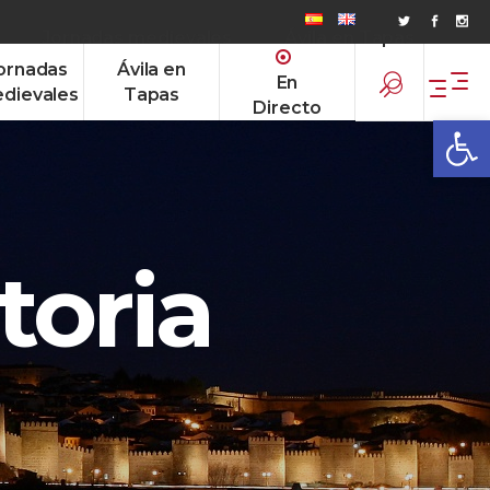
Jornadas medievales
Ávila en Tapas
ornadas
Ávila en
En
dievales
Tapas
Directo
Abrir
toria