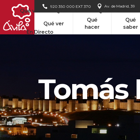
Av. de Madrid, 39
920 350 000 EXT 370
Qué ver
Qué hacer
Qué saber
Qué
Qué
Qué ver
hacer
saber
En Directo
Tomás L