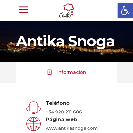
Abrir
Antika Snoga
Información
Teléfono
+34 920 211 686
Página web
www.antikasnoga.com