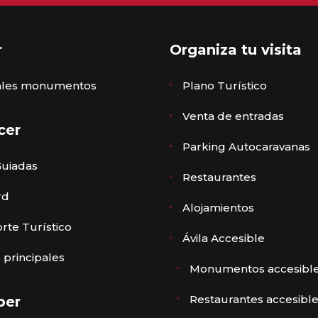
r
Organiza tu visita
pales monumentos
Plano Turístico
Venta de entradas
cer
Parking Autocaravanas
Guiadas
Restaurantes
rd
Alojamientos
rte Turístico
Ávila Accesible
 principales
Monumentos accesibl
Restaurantes accesibl
ber