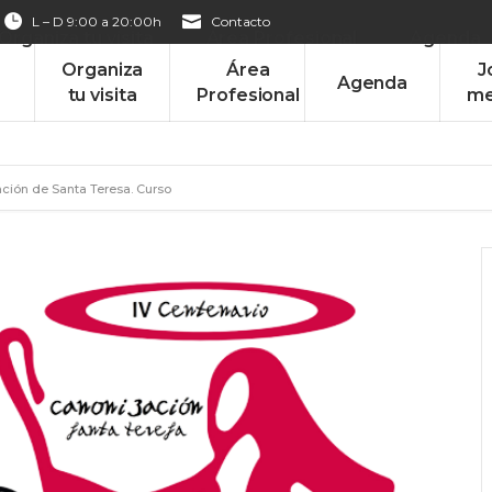
L – D 9:00 a 20:00h
Contacto
Organiza tu visita
Área Profesional
Agenda
Organiza
Área
J
Agenda
tu visita
Profesional
me
ación de Santa Teresa. Curso