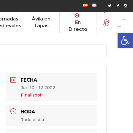
Jornadas medievales
Ávila en Tapas
ornadas
Ávila en
En
dievales
Tapas
Directo
Abrir
FECHA
Jun 10 - 12 2022
Finalizdo!
HORA
Todo el día