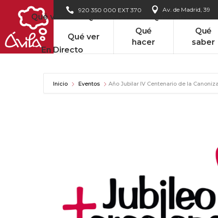
Av. de Madrid, 39
920 350 000 EXT 370
Qué ver
Qué hacer
Qué saber
Qué
Qué
Qué ver
hacer
saber
En Directo
Inicio
Eventos
Año Jubilar IV Centenario de la Canoniz