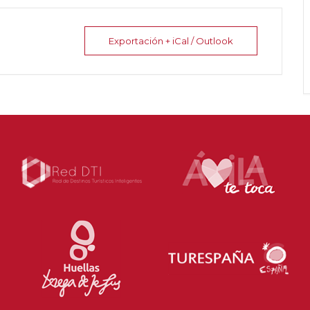
Exportación + iCal / Outlook