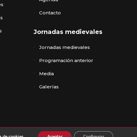
es
Contacto
es
s
Jornadas medievales
Jornadas medievales
Programación anterior
Media
Galerías
n de accesibilidad
·
Diseño ZIDDEA
ca de cookies
.
Aceptar
Configurar