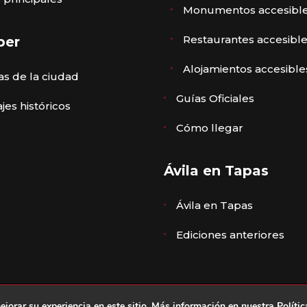
Monumentos accesibl
Restaurantes accesibl
ber
Alojamientos accesible
s de la ciudad
Guías Oficiales
jes históricos
Cómo llegar
Ávila en Tapas
Ávila en Tapas
Ediciones anteriores
gal
,
Política de privacidad
·
Política de cookies
·
Declaració
ejorar su experiencia en este sitio. Más información en nuestra
Políti