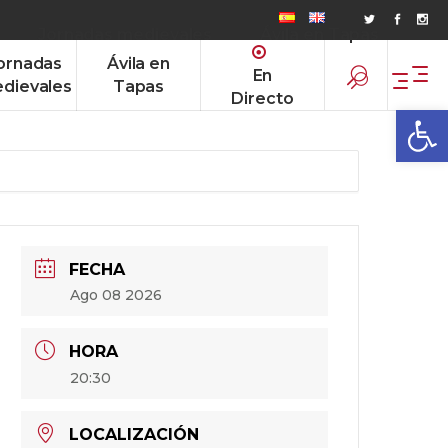
Jornadas medievales
Ávila en Tapas
ornadas
Ávila en
En
dievales
Tapas
Directo
Abrir
FECHA
Ago 08 2026
HORA
20:30
LOCALIZACIÓN