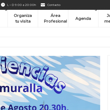
L – D 9:00 a 20:00h
Contacto
Organiza tu visita
Área Profesional
Agenda
Organiza
Área
J
Agenda
tu visita
Profesional
me