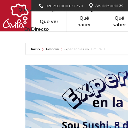
Av. de Madrid, 39
920 350 000 EXT 370
Qué ver
Qué hacer
Qué saber
Qué
Qué
Qué ver
hacer
saber
En Directo
Inicio
Eventos
Experiencias en la muralla