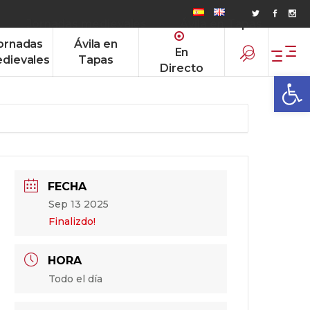
Jornadas medievales
Ávila en Tapas
ornadas
Ávila en
En
dievales
Tapas
Directo
Abrir
FECHA
Sep 13 2025
Finalizdo!
HORA
Todo el día