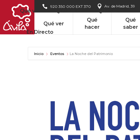
Av. de Madrid, 39
920 350 000 EXT 370
Qué ver
Qué hacer
Qué saber
Qué
Qué
Qué ver
hacer
saber
En Directo
Inicio
Eventos
La Noche del Patrimonio