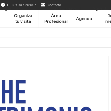
L – D 9:00 a 20:00h
Contacto
Organiza tu visita
Área Profesional
Agenda
Organiza
Área
J
Agenda
tu visita
Profesional
me