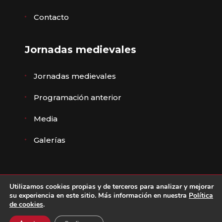
Contacto
Jornadas medievales
Jornadas medievales
Programación anterior
Media
Galerías
Utilizamos cookies propias y de terceros para analizar y mejorar
© Ayuntamiento de Ávila ·
Aviso legal
,
Política de
su experiencia en este sitio. Más información en nuestra
Política
de cookies
.
privacidad
·
Política de cookies
·
Declaración de
accesibilidad
·
Diseño ZIDDEA