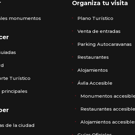
r
Organiza tu visita
pales monumentos
Plano Turístico
Venta de entradas
cer
Parking Autocaravanas
Guiadas
Restaurantes
rd
Alojamientos
rte Turístico
Ávila Accesible
 principales
Monumentos accesibl
Restaurantes accesibl
ber
Alojamientos accesible
s de la ciudad
Guías Oficiales