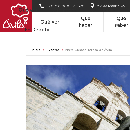
Av. de Madrid, 39
920 350 000 EXT 370
Qué ver
Qué hacer
Qué saber
Qué
Qué
Qué ver
hacer
saber
En Directo
Inicio
Eventos
Visita Guiada Teresa de Ávila