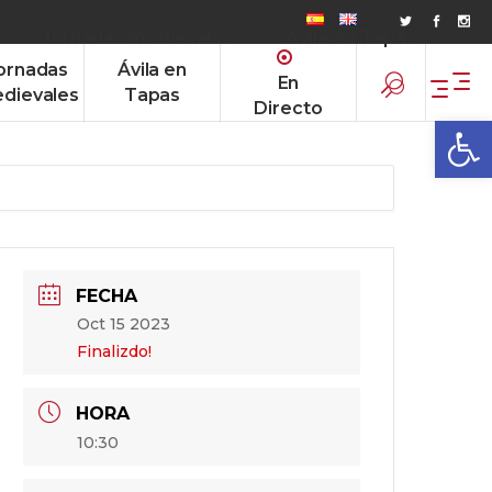
Jornadas medievales
Ávila en Tapas
ornadas
Ávila en
En
dievales
Tapas
Directo
Abrir
FECHA
Oct 15 2023
Finalizdo!
HORA
10:30