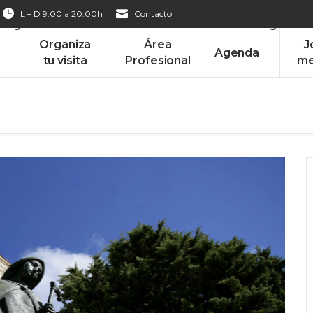
L – D 9:00 a 20:00h
Contacto
Organiza tu visita
Área Profesional
Agenda
Organiza
Área
J
Agenda
tu visita
Profesional
me