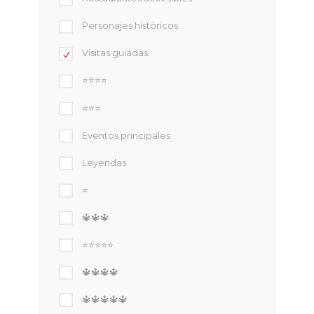
Personajes históricos
Visitas guiadas
⭐⭐⭐⭐
⭐⭐⭐
Eventos principales
Leyendas
⭐
🔱🔱🔱
⭐⭐⭐⭐⭐
🔱🔱🔱🔱
🔱🔱🔱🔱🔱