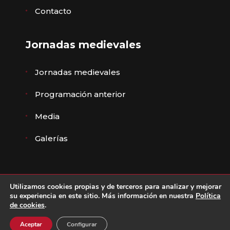
Contacto
Jornadas medievales
Jornadas medievales
Programación anterior
Media
Galerías
Utilizamos cookies propias y de terceros para analizar y mejorar
© Ayuntamiento de Ávila ·
Aviso legal
,
Política de
su experiencia en este sitio. Más información en nuestra
Política
de cookies
.
privacidad
·
Política de cookies
·
Declaración de
accesibilidad
·
Diseño ZIDDEA
Aceptar
Configurar