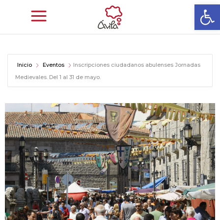
Abrir
Inicio
Eventos
Inscripciones ciudadanos abulenses Jornadas
Medievales. Del 1 al 31 de mayo.